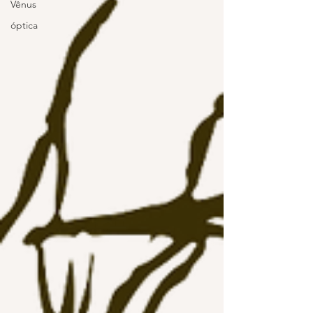
Vênus
óptica