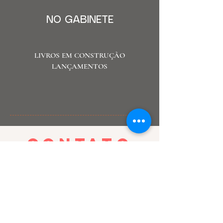
NO GABINETE
LIVROS EM CONSTRUÇÃO
LANÇAMENTOS
contato
Tel. Fax -
55 19 2217-8287
Cel.
55 19 99126-8623
Hortolândia - SP
Contate por e-mail:
romancescdiaz@outlook.com