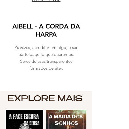
AIBELL - A CORDA DA
HARPA
Às vezes, acreditar em algo, é ser
parte daquilo que queremos.
Seres de asas transparentes
formados de éter.
EXPLORE MAIS