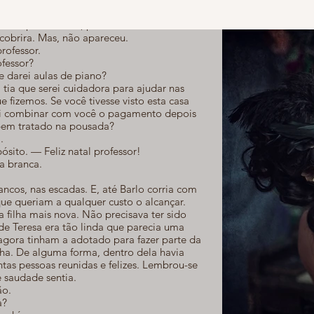
ção
recer pelo menos, para dizer em seu rosto
cobrira. Mas, não apareceu.
rofessor.
fessor?
 darei aulas de piano?
tia que serei cuidadora para ajudar nas
fizemos. Se você tivesse visto esta casa
 vai combinar com você o pagamento depois
 bem tratado na pousada?
.
sito. — Feliz natal professor!
a branca.
cos, nas escadas. E, até Barlo corria com
e queriam a qualquer custo o alcançar.
filha mais nova. Não precisava ter sido
 de Teresa era tão linda que parecia uma
agora tinham a adotado para fazer parte da
nha. De alguma forma, dentro dela havia
ntas pessoas reunidas e felizes. Lembrou-se
e saudade sentia.
ão.
a?