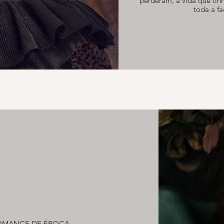
perderam, a vida que tinh
toda a f
OMANCE DE ÉPOCA.