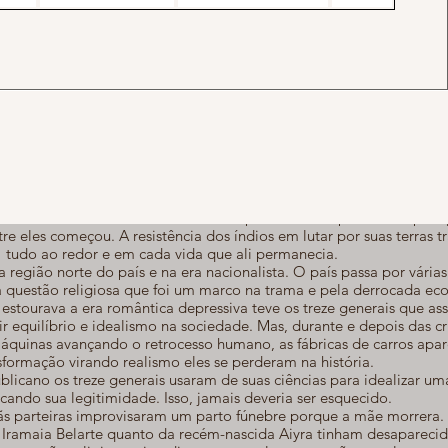
anos antes do nascimento de Aiyra. Quando ainda seu bisavô xamã e
rava uma vila inteira de índios descendentes de aruaque.
vila das aldeias Baníua e se instala por acordo capitalista. A paz 
re eles começou. A resistência dos índios em lutar por suas terras 
tudo ao redor e em cada vida que ali permanecia.
 região norte do país e na era nacionalista. O país passa por várias
ela questão religiosa que foi um marco na trama e pela derrocada ec
estourava a era romântica depressiva teve os treze generais que as
r equilíbrio e idealismo na sociedade. Mas, durante e depois das cr
quinas avançando o retrocesso humano, as fábricas de carros apa
sformação virando realismo eles se perderam na história.
blicano os treze generais usaram de suas ciências para idealizar u
icando sua legitimidade. Isso, jamais deveria ser esquecido.
ãs parteiras improvisaram um parto fúnebre porque a mãe morrera. 
 Iramaia Belarte quanto da recém-nascida Aiyra tinham desaparecid