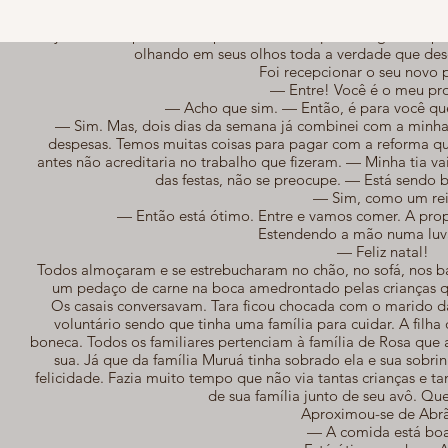
Degustação - Introdu
Aiyra estava apreensiva esperando ainda que George iria apa
olhando em seus olhos toda a verdade que des
Foi recepcionar o seu novo p
— Entre! Você é o meu pro
— Acho que sim. — Então, é para você que
— Sim. Mas, dois dias da semana já combinei com a minha 
despesas. Temos muitas coisas para pagar com a reforma que 
antes não acreditaria no trabalho que fizeram. — Minha tia
das festas, não se preocupe. — Está sendo
— Sim, como um rei
— Então está ótimo. Entre e vamos comer. A propó
Estendendo a mão numa luv
— Feliz natal!
Todos almoçaram e se estrebucharam no chão, no sofá, nos ban
um pedaço de carne na boca amedrontado pelas crianças qu
Os casais conversavam. Tara ficou chocada com o marido da 
voluntário sendo que tinha uma família para cuidar. A filha
boneca. Todos os familiares pertenciam à família de Rosa que 
sua. Já que da família Muruá tinha sobrado ela e sua sobri
felicidade. Fazia muito tempo que não via tantas crianças e ta
de sua família junto de seu avô. Qu
Aproximou-se de Abr
— A comida está bo