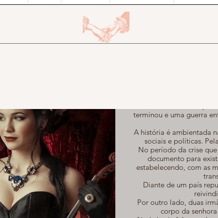
Tudo se inicia quarenta 
lide
Um coronel se muda para a 
terminou e uma guerra ent
A história é ambientada na
sociais e políticas. P
No período da crise que 
documento para existi
estabelecendo, com as má
tran
Diante de um país repu
reivind
Por outro lado, duas irm
corpo da senhora