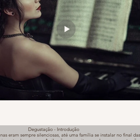
Degustação - Introdução
nas eram sempre silenciosas, até uma família se instalar no final das