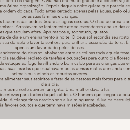
ais perto da margem. A vila não era muito grande e a concentração
uma ótima organização. Depois daquela noite quieta que parecia e
e a ordem do caos. Tudo antes cercado apenas pelas águas, pelo céu
pelas suas famílias e crianças.
os tapumes das pedras. Sobre as águas escuras. O chão de areia cla
sombras. Arrastavam-se lentamente até se esconderem abaixo das c
jes que seguiam afora. Aprumados e, sobretudo, quietos.
sta de dia e um ensinamento à noite. O deus sol escondia seu rosto
 sua donzela e favorita senhora para brilhar a escuridão da terra. E 
apenas um favor dado pelos deuses.
andecente do deus sol abaixar-se entre as colinas toda aquela festa
m dia saudável repleto de tarefas e ocupações para outro dia flores
e estuque ao fogo fervilhando o bom caldo para as crianças que e
orias. Suas risadas que espalhavam pelas densas matas brincando co
animais ou subindo as robustas árvores.
a alimentar seus espíritos e fazer deles pessoas mais fortes para o 
dia a dia.
a mesma noite ouviram um grito. Uma mulher dava à luz.
incertezas para todos daquela aldeia. O homem que chegara a pouc
da. A criança tinha nascido sob a lua minguante. A lua da destruiç
ia favores ocultos e que terminava missões inacabadas.