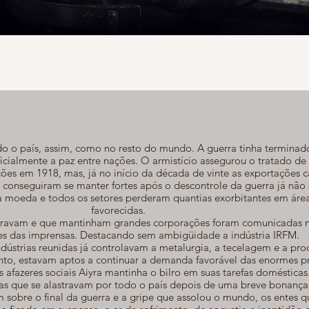
do o país, assim, como no resto do mundo. A guerra tinha terminad
ficialmente a paz entre nações. O armistício assegurou o tratado d
ções em 1918, mas, já no início da década de vinte as exportações 
 conseguiram se manter fortes após o descontrole da guerra já não 
a moeda e todos os setores perderam quantias exorbitantes em áre
favorecidas.
aturavam e que mantinham grandes corporações foram comunicadas n
ões das imprensas. Destacando sem ambigüidade a indústria IRFM.
ndústrias reunidas já controlavam a metalurgia, a tecelagem e a pr
anto, estavam aptos a continuar a demanda favorável das enormes p
 afazeres sociais Aiyra mantinha o bilro em suas tarefas domésticas
cas que se alastravam por todo o país depois de uma breve bonança
 sobre o final da guerra e a gripe que assolou o mundo, os entes q