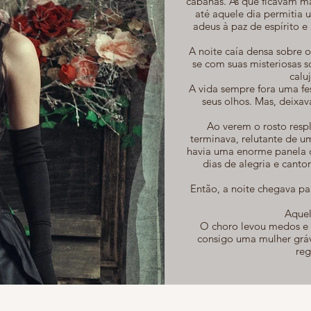
cabanas. As que ficavam m
até aquele dia permitia 
adeus à paz de espírito 
A noite caía densa sobre 
se com suas misteriosas 
calu
A vida sempre fora uma fe
seus olhos. Mas, deixava
Ao verem o rosto respl
terminava, relutante de u
havia uma enorme panela d
dias de alegria e cant
Então, a noite chegava par
Aquel
O choro levou medos e 
consigo uma mulher grávi
reg