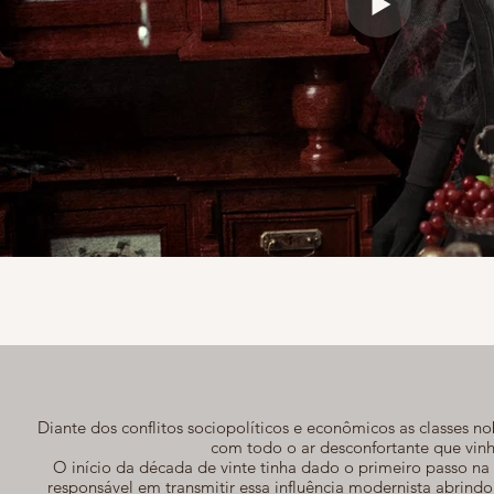
Diante dos conflitos sociopolíticos e econômicos as classes
com todo o ar desconfortante que vinha
O início da década de vinte tinha dado o primeiro passo na A
responsável em transmitir essa influência modernista abrind