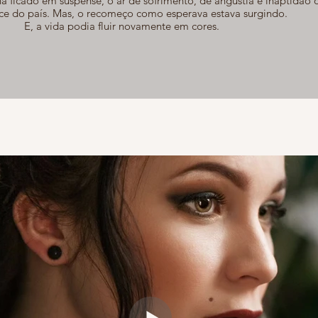
a ficado em suspense, o ar de sofrimento, de angustia e inaptidão q
ace do país. Mas, o recomeço como esperava estava surgindo.
E, a vida podia fluir novamente em cores.