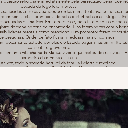
e a questão religiosa e imediatamente pela persecução penal que re
década de fogo foram presas.
esquecidas entre os abatidos acordos numa tentativa de apresenta
reeminência elas foram consideradas perturbadas e as intrigas alhe
socupadas e fanáticas. Em todo o caso, pelo fato de duas pessoas
stro de trabalho ter sido encontrado. Elas foram soltas com o bene
ossibilidades mentais como mencionou um promotor foram conduzi
de pesquisas. Onde, de fato ficaram reclusas mais cinco anos.
um documento achado por elas e o Estado pagam-nas em milhares 
consentir o grave erro.
os em uma vila chamada Mariuá viver o que restou de suas vidas. E
paradeiro da menina e sua tia.
ta vez, todo o segredo horrível da família Belarte é revelado.
 passagens políticas que no Brasil foi fato. Uma mistura de realismo
e baseia-se em um pouco mais de oitenta anos de história.