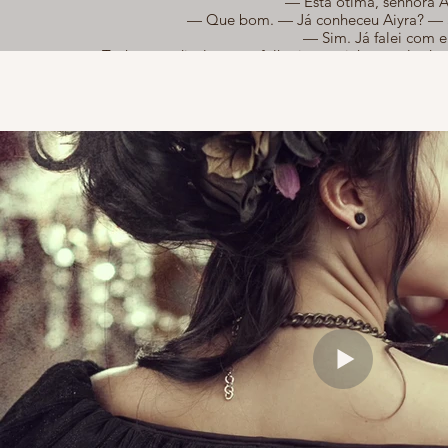
— Está ótima, senhora A
— Que bom. — Já conheceu Aiyra? — S
— Sim. Já falei com e
— Tenho que divulgar nos folhetins a minha escola de