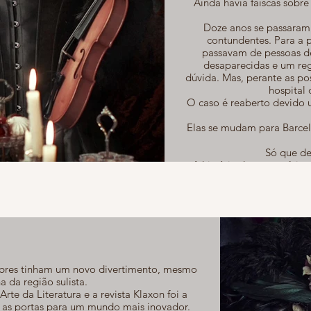
Ainda havia faíscas sobr
Doze anos se passaram 
contundentes. Para a p
passavam de pessoas de
desaparecidas e um regi
dúvida. Mas, perante as p
hospital 
O caso é reaberto devido 
Elas se mudam para Barcel
Só que des
A história demarca várias
O romanc
 nobres tinham um novo divertimento, mesmo
 da região sulista.
rte da Literatura e a revista Klaxon foi a
o as portas para um mundo mais inovador.