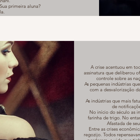
nahí.
ua primeira aluna?
la.
 arte para que possam me encontrar.
A crise acentuou em to
assinatura que deliberou o
controle sobre as na
As pequenas indústrias que
com a desvalorização d
As indústrias que mais f
de notificaç
No início do século as i
farinha de trigo. No ent
Afastada de seus
Entre as crises econômi
regozijo. Todos repensavam