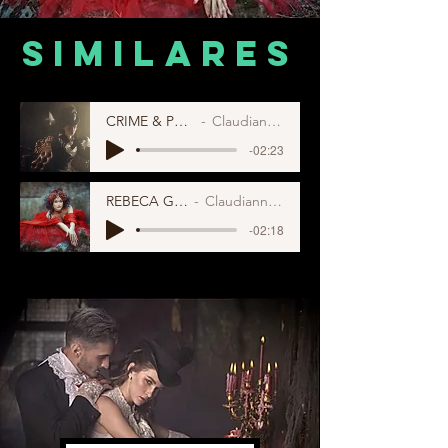
similares
CRIME & PECADO
Claudianne Diaz
-02:23
REBECA GABLE
Claudianne Diaz
-02:18