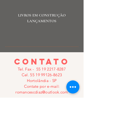
LIVROS EM CONSTRUÇÃO
LANÇAMENTOS
contato
Tel. Fax -
55 19 2217-8287
Cel.
55 19 99126-8623
Hortolândia - SP
Contate por e-mail:
romancescdiaz@outlook.com